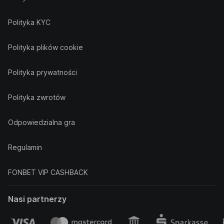
Polityka KYC
Polityka plików cookie
Polityka prywatności
Polityka zwrotów
Odpowiedzialna gra
Regulamin
FONBET VIP CASHBACK
Nasi partnerzy