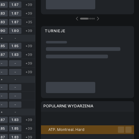
.83
1.87
+39
.83
1.87
+39
.83
1.87
+35
.90
1.80
+39
TURNIEJE
+
-
.85
1.85
+39
.87
1.83
+39
-
-
+39
-
-
+39
+
-
-
-
-
-
-
-
POPULARNE WYDARZENIA
+
-
Piłka nożna
Tenis
Koszykówka
Siatkówka
E-sport
.87
1.83
+39
.85
1.85
+39
ATP. Montreal. Hard
.87
1.83
+39