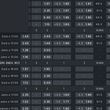
rpnia o 00:00
3.00
-
1.37
+6.5
1.83
-6.5
1.87
49.5
1
rpnia o 03:00
1.60
-
2.25
-3.5
1.87
+3.5
1.83
51.5
1
rpnia o 00:00
1.13
-
5.40
-9.5
1.85
+9.5
1.85
44.5
1
erpnia o 03:00
5.20
-
1.15
+9.5
1.80
-9.5
1.90
45.5
1
1
X
2
1
2
SUMA
ming
Dziś o 11:00
1.48
-
2.45
-5.5
1.85
+5.5
1.85
49.5
1
Dziś o 13:00
2.45
-
1.48
+4.5
1.90
-4.5
1.80
51.5
1
Jutro o 11:00
1.28
-
3.30
-
-
-
Jutro o 13:00
1.16
-
4.50
-
-
-
RS. EMEA. BO3
1
X
2
1
2
SUMA
Dziś o 18:00
1.87
-
1.83
-
-
-
Dziś o 18:00
1.52
-
2.35
-
-
-
Dziś o 21:00
1.12
-
5.30
-
-
-
1
X
2
1
2
SUMA
Jutro o 11:00
2.35
-
1.52
+4.5
1.80
-4.5
1.90
51.5
1
eon
Jutro o 14:00
1.52
-
2.35
-3.5
1.77
+3.5
1.93
51.5
1
erpnia o 11:00
2.55
-
1.45
+4.5
1.90
-4.5
1.80
51.5
1
)