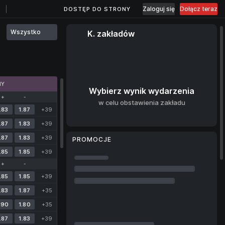
Zaloguj się
Dołącz teraz
DOSTĘP DO STRONY
Wszystko
K. zakładów
MY
Wybierz wynik wydarzenia
+
-
w celu obstawienia zakładu
.83
1.87
+39
.87
1.83
+39
.87
1.83
+39
PROMOCJE
.85
1.85
+39
+
-
.85
1.85
+39
.83
1.87
+35
.90
1.80
+35
.87
1.83
+39