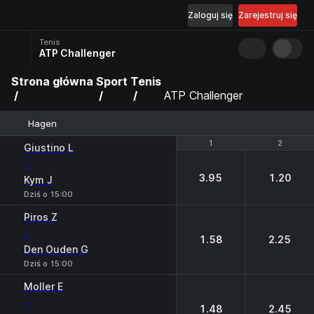
Zaloguj się
Zarejestruj się
Tenis
ATP Challenger
Strona główna
Sport
Tenis
ATP Challenger
Hagen
1
1
2
2
Giustino L
-
3.95
1.20
Kym J
Dziś o 15:00
Piros Z
-
1.58
2.25
Den Ouden G
Dziś o 15:00
Moller E
-
1.48
2.45