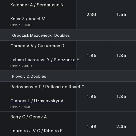
Kalender A / Serdarusic N
-
2.30
1.55
Kolar Z / Vocel M
Dziś o 13:00
Grodzisk Mazowiecki. Doubles
1
2
Cornea V V / Cukierman D
-
1.85
1.85
Lalami Laaroussi Y / Pieczonka F
Dziś o 20:00
Plovdiv 2. Doubles
1
2
Radovanovic T / Rolland de Ravel C
-
1.85
1.85
Carboni L / Uzhylovskyi V
Dziś o 18:00
Barry C / Genov A
-
1.48
2.45
Loureiro J V C / Ribeiro E