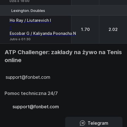
Dziś o 18:00
Lexington. Doubles
1
2
Ho Ray / Liutarevich I
-
1.70
2.02
Escobar G / Kaliyanda Poonacha N
Jutro o 01:30
ATP Challenger: zakłady na żywo na Tenis
online
support@fonbet.com
Pomoc techniczna 24/7
support@fonbet.com
Telegram