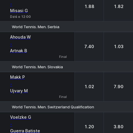
-
1.88
1.82
Misasi G
Dziś o 12:00
World Tennis. Men. Serbia
1
2
Ahouda W
-
7.40
1.03
Artnak B
Final
World Tennis. Men. Slovakia
1
2
Makk P
-
1.02
7.90
Ujvary M
Final
World Tennis. Men. Switzerland Qualification
1
2
Voelzke G
-
1.20
3.80
Guerra Batiste