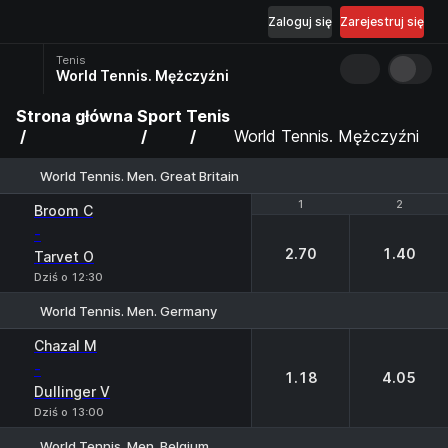
Zaloguj się
Zarejestruj się
Tenis
World Tennis. Mężczyźni
Strona główna
Sport
Tenis
World Tennis. Mężczyźni
World Tennis. Men. Great Britain
1
1
2
2
Broom C
-
2.70
1.40
Tarvet O
Dziś o 12:30
World Tennis. Men. Germany
1
2
Chazal M
-
1.18
4.05
Dullinger V
Dziś o 13:00
World Tennis. Men. Belgium