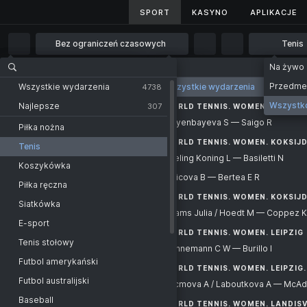
SPORT
SPORT
KASYNO
KASYNO
APLIKACJE
APLIKACJE
Bez ograniczeń czasowych
Tenis
Bez ograniczeń czasowych
Na żywo
Strona główna
Sport
Tenis
World Tennis. Kobiety
1 godz.
Przedm
Wszystkie wydarzenia
Wszystkie wydarzenia
Wszystkie wydarzenia
4738
182
2 godz.
Wszystk
Najlepsze
307
KATEGORIA
WORLD TENNIS. WOMEN. OURENS
Tenis - World Tennis. Kobiety
ATP
Zhiyenbayeva S — Saigo R
4 godz.
Piłka nożna
WORLD TE
Zhiyenbayeva S
Montreal
WORLD TENNIS. WOMEN. KOKSIJ
6 godz.
Tenis
-
Ebeling Koning L — Basiletti N
Saigo R
Hard
12 godz.
Koszykówka
2. set
Palicova B — Bertea E R
Tournament outright
1 dzień
Piłka ręczna
WORLD TENNIS. WOMEN. KOKSIJDE
Ebeling Koning L
WORLD TENNIS. WOMEN. KOKSIJD
Additional
2 dni
-
Siatkówka
Basiletti N
Adams Julia / Hoedt M — Coppez K 
Montreal. Doubles
2. set
E-sport
Palicova B
WORLD TENNIS. WOMEN. LEIPZIG
WTA
-
Tenis stołowy
Hennemann C W — Burillo I
Bertea E R
Toronto
WORLD TENNIS. WOMEN. LEIPZIG
Futbol amerykański
Hennemann C W
WORLD TENNIS. WOMEN. LEIPZIG
-
Hard
Futbol australijski
Kucmova A / Laboutkova A — McAdoo
Burillo I
2. set
Tournament outright
Baseball
WORLD TENNIS. WOMEN. LANDISV