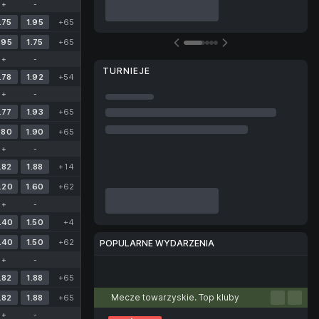
+
-
.75
1.95
+65
.95
1.75
+65
+
-
TURNIEJE
.78
1.92
+54
+
-
.77
1.93
+65
.80
1.90
+65
+
-
.82
1.88
+14
.20
1.60
+62
+
-
.40
1.50
+4
.40
1.50
+62
POPULARNE WYDARZENIA
+
-
Piłka nożna
Tenis
Koszykówka
Piłka ręczna
Siatkówka
.82
1.88
+65
Mecze towarzyskie. Top kluby
.82
1.88
+65
+
-