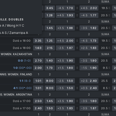
1
2
1
2
SUMA
Dziś o 16:30
1.25
3.45
-4.5
1.70
+4.5
2.02
19.5
1
Dziś o 16:30
3.25
1.28
+4.5
1.93
-4.5
1.77
20.5
1
ILLE. DOUBLES
TENNIS. WOMEN. CHINA
1
2
1
2
SUMA
e A / Wong H Y C
Jutro o 06:00
2.60
1.45
+3.5
1.88
-3.5
1.82
20.5
1
 A S / Zamarripa A
1
2
1
2
SUMA
ison C / Hewitt D
Dziś o 18:00
3.35
1.25
+4.5
2.00
-4.5
1.73
19.5
1
ollins K
Dziś o 18:00
1.63
2.15
-2.5
1.87
+2.5
1.83
20.5
1
. WOMEN. KAZAKHSTAN
1
2
1
2
SUMA
0:0
(1-0)
2.70
1.40
+3.5
1.90
-3.5
1.80
20.5
1
1:0
(00*-00)
2.00
1.73
+1.5
1.80
-1.5
1.90
9.5
2
NNIS. WOMEN. FINLAND
1
2
1
2
SUMA
1:1
(6-3
1.01
9.00
-2.5
1.50
+2.5
2.40
25.5
2
n A C
2-6
4:1
(00*-00)
4-1)
1.01
9.00
-3.5
1.50
+3.5
2.40
8.5
2
OUBLES
 C A / Sahdiieva A
S. WOMEN. ARGENTINA
1
2
1
2
SUMA
Dziś o 17:00
2.50
1.45
+3.5
1.90
-3.5
1.80
20.5
1
HSTAN
Dziś o 17:00
2.40
1.50
+3.5
1.83
-3.5
1.87
20.5
1
1
2
1
2
SUMA
D