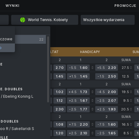
...
WYNIKI
WYNIKI
PROMOCJE
World Tennis. Kobiety
Wszystkie wydarzenia
eczowe
22
o
E
REZULTAT
HANDICAPY
SU
NNIS. WOMEN. OURENSE
1
2
1
2
SUMA
DE
1:0
(6-1
1.40
2.70
-5.5
1.60
+5.5
2.20
27.5
1
5-6)
5:6
(00*-00)
2.55
1.45
+1.5
1.45
-1.5
2.50
12.5
1
1
2
1
2
SUMA
E. DOUBLES
0:1
(4-6
8.00
1.02
+4.5
1.73
-4.5
2.00
19.5
1
2-4)
/ Ebeling Koning L
2:4
(30*-15)
5.00
1.12
+2.5
1.67
-2.5
2.07
9.5
1
Dziś o 16:00
1.55
2.30
-2.5
1.77
+2.5
1.93
20.5
1
1
2
1
2
SUMA
. DOUBLES
0:1
(1-6
5.90
1.08
+7.5
2.20
-7.5
1.60
16.5
2
 R / Sakellaridi S
0-1)
0:1
(40*-40)
3.75
1.20
+2.5
2.10
-2.5
1.65
8.5
1
ILLE