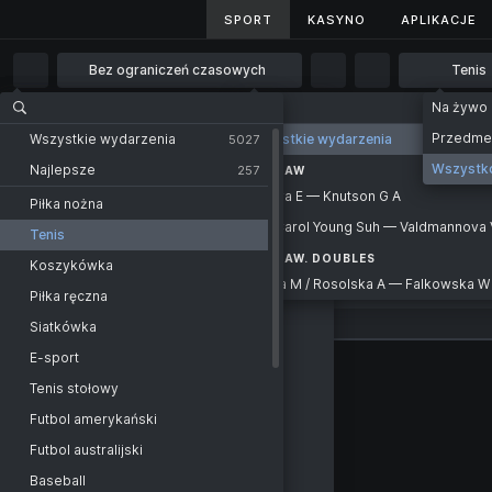
SPORT
SPORT
KASYNO
KASYNO
APLIKACJE
APLIKACJE
Bez ograniczeń czasowych
Tenis
Bez ograniczeń czasowych
Na żywo
Strona główna
Sport
Tenis
WTA 125K
1 godz.
Przedm
Wszystkie wydarzenia
Wszystkie wydarzenia
Wszystkie wydarzenia
5027
241
2 godz.
Wszystk
Najlepsze
257
KATEGORIA
WARSAW
Tenis - WTA 125K
ATP
Yaneva E — Knutson G A
4 godz.
Piłka nożna
Yaneva E
Montreal
Lee Carol Young Suh — Valdmannova 
6 godz.
Tenis
-
Knutson G A
Lee Carol Young Suh
Montreal. Doubles
WARSAW. DOUBLES
12 godz.
Koszykówka
-
Kubka M / Rosolska A — Falkowska W 
Valdmannova V
WTA
1 dzień
Piłka ręczna
Kubka M / Rosolska A
Toronto
2 dni
-
Siatkówka
Falkowska W / Smith Alana
Toronto. Doubles
E-sport
ATP Challenger
Tenis stołowy
Hagen
Futbol amerykański
Lexington
Futbol australijski
Grodzisk Mazowiecki
Baseball