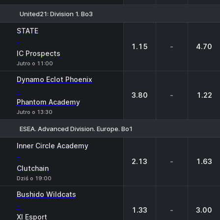
United21: Division 1. Bo3
1
X
2
STATE
-
1.15
-
4.70
IC Prospects
Jutro o 11:00
Dynamo Eclot Phoenix
-
3.80
-
1.22
Phantom Academy
Jutro o 13:30
ESEA. Advanced Division. Europe. Bo1
1
X
2
Inner Circle Academy
-
2.13
-
1.63
Clutchain
Dziś o 19:00
Bushido Wildcats
-
1.33
-
3.00
XI Esport