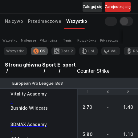
Zaloguj się
Zarejestruj się
Na żywo
Przedmeczowe
Wszystko
Wszystko
Najlepsze
Piłka nożna
Tenis
Koszykówka
Piłka ręczna
Siatkówka
Wszystko
CS
Dota 2
LoL
VAL
R6
Strona główna
Sport
E-sport
Counter-Strike
European Pro League. Bo3
1
1
X
X
2
2
Vitality Academy
-
2.70
-
1.40
Bushido Wildcats
3DMAX Academy
-
5.80
-
1.10