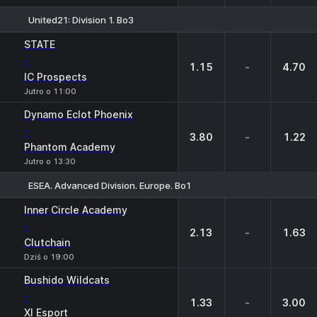
United21: Division 1. Bo3
1
X
2
STATE
-
1.15
-
4.70
IC Prospects
Jutro o 11:00
Dynamo Eclot Phoenix
-
3.80
-
1.22
Phantom Academy
Jutro o 13:30
ESEA. Advanced Division. Europe. Bo1
1
X
2
Inner Circle Academy
-
2.13
-
1.63
Clutchain
Dziś o 19:00
Bushido Wildcats
-
1.33
-
3.00
XI Esport