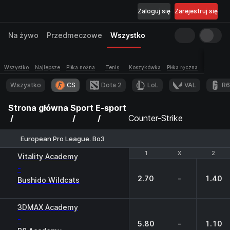
Zaloguj się
Zarejestruj się
Na żywo
Przedmeczowe
Wszystko
Wszystko
Najlepsze
Piłka nożna
Tenis
Koszykówka
Piłka ręczna
Siatkówka
Wszystko
CS
Dota 2
LoL
VAL
R6
Strona główna
Sport
E-sport
Counter-Strike
European Pro League. Bo3
1
1
X
X
2
2
Vitality Academy
-
2.70
-
1.40
Bushido Wildcats
3DMAX Academy
-
5.80
-
1.10