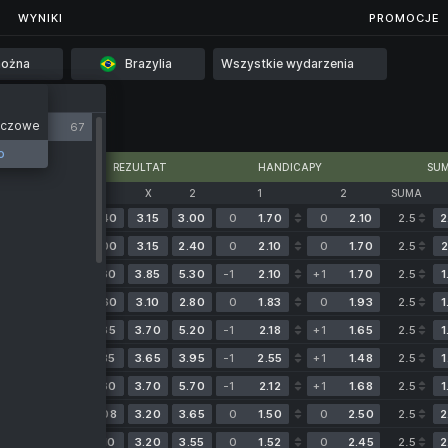
...
WYNIKI
WYNIKI
PROMOCJE
nożna
Brazylia
Wszystkie wydarzenia
eczowe
1658
67
o
REZULTAT
HANDICAPY
SU
1
X
2
1
2
SUMA
ia o 22:00
2.40
3.15
3.00
0
1.70
0
2.10
2.5
2
ia o 00:30
3.00
3.15
2.40
0
2.10
0
1.70
2.5
2
ia o 02:30
1.60
3.85
5.30
-1
2.10
+1
1.70
2.5
1
ia o 03:00
2.60
3.10
2.80
0
1.83
0
1.93
2.5
1
nia o 17:00
1.65
3.70
5.20
-1
2.18
+1
1.65
2.5
1
ia o 22:00
1.85
3.65
3.95
-1
2.55
+1
1.48
2.5
1
ia o 22:00
1.60
3.70
5.70
-1
2.12
+1
1.68
2.5
1
ia o 00:30
2.08
3.20
3.65
0
1.50
0
2.50
2.5
2
ia o 00:30
2.10
3.20
3.55
0
1.52
0
2.45
2.5
2