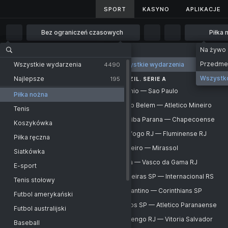
SPORT
SPORT
KASYNO
KASYNO
APLIKACJE
APLIKACJE
Bez ograniczeń czasowych
Piłka 
Bez ograniczeń czasowych
Na żywo
Strona główna
Sport
Piłka nożna
Brazylia
1 godz.
Przedm
Wszystkie wydarzenia
Wszystkie wydarzenia
Wszystkie wydarzenia
4490
2 godz.
Wszystk
Najlepsze
195
KATEGORIA
BRAZIL. SERIE A
Piłka nożna - Brazylia
Kluby
Gremio — Sao Paulo
4 godz.
Piłka nożna
BRAZIL. SERIE A
Gremio
Liga Europy UEFA
Remo Belem — Atletico Mineiro
6 godz.
Tenis
-
8 sierpn
Sao Paulo
Remo Belem
Liga Konferencji UEFA
Coritiba Parana — Chapecoense
12 godz.
Koszykówka
-
9 sierpn
Atletico Mineiro
Coritiba Parana
Mecze towarzyskie. Top kluby
Botafogo RJ — Fluminense RJ
1 dzień
Piłka ręczna
-
9 sierpn
Chapecoense
Botafogo RJ
Liga Mistrzów UEFA
Cruzeiro — Mirassol
2 dni
Siatkówka
-
9 sierpn
Fluminense RJ
Cruzeiro
3. runda kwalifikacyjna. Mecze rewanżowe
Bahia — Vasco da Gama RJ
E-sport
-
9 sierp
Mirassol
Bahia
Champions League UEFA. Outrights
Palmeiras SP — Internacional RS
Tenis stołowy
-
9 sierpn
Vasco da Gama RJ
Palmeiras SP
Mecze towarzyskie
Bragantino — Corinthians SP
Futbol amerykański
-
9 sierpn
Internacional RS
Bragantino
North American Leagues Cup. Group stage
Santos SP — Atletico Paranaense
Futbol australijski
-
10 sierpn
Corinthians SP
Santos SP
UEFA Super Cup
Flamengo RJ — Vitoria Salvador
Baseball
-
10 sierpn