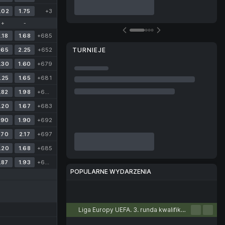
.02
1.75
+3
+
-
.18
1.68
+685
.65
2.25
+652
TURNIEJE
.30
1.60
+679
.25
1.65
+681
.82
1.98
+694
.20
1.67
+683
.90
1.90
+692
.70
2.17
+697
.20
1.68
+685
.87
1.93
+690
POPULARNE WYDARZENIA
Piłka nożna
Tenis
Koszykówka
Piłka ręczna
Siatkówka
Liga Europy UEFA. 3. runda kwalifikacyjna. Pierwsze mecze