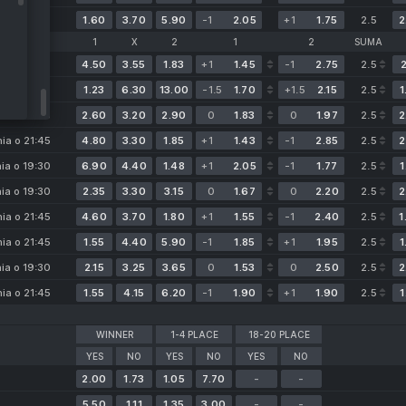
ia o 22:00
1.60
3.70
5.90
-1
2.05
+1
1.75
2.5
2
1
X
2
1
2
SUMA
nia o 19:30
4.50
3.55
1.83
+1
1.45
-1
2.75
2.5
2
nia o 19:30
1.23
6.30
13.00
-1.5
1.70
+1.5
2.15
2.5
1
nia o 21:45
2.60
3.20
2.90
0
1.83
0
1.97
2.5
2
nia o 21:45
4.80
3.30
1.85
+1
1.43
-1
2.85
2.5
2
nia o 19:30
6.90
4.40
1.48
+1
2.05
-1
1.77
2.5
1
nia o 19:30
2.35
3.30
3.15
0
1.67
0
2.20
2.5
2
nia o 21:45
4.60
3.70
1.80
+1
1.55
-1
2.40
2.5
1
nia o 21:45
1.55
4.40
5.90
-1
1.85
+1
1.95
2.5
1
ic
ia o 19:30
2.15
3.25
3.65
0
1.53
0
2.50
2.5
2
nia o 21:45
1.55
4.15
6.20
-1
1.90
+1
1.90
2.5
1
WINNER
1-4 PLACE
18-20 PLACE
YES
NO
YES
NO
YES
NO
2.00
1.73
1.05
7.70
-
-
5.50
1.11
1.35
3.00
-
-