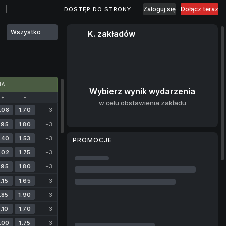
Zaloguj się
Dołącz teraz
DOSTĘP DO STRONY
Wszystko
K. zakładów
MA
Wybierz wynik wydarzenia
+
-
w celu obstawienia zakładu
.08
1.70
+3
.95
1.80
+3
.40
1.53
+3
PROMOCJE
.02
1.75
+3
.95
1.80
+3
.15
1.65
+3
.85
1.90
+3
.10
1.70
+3
.00
1.75
+3