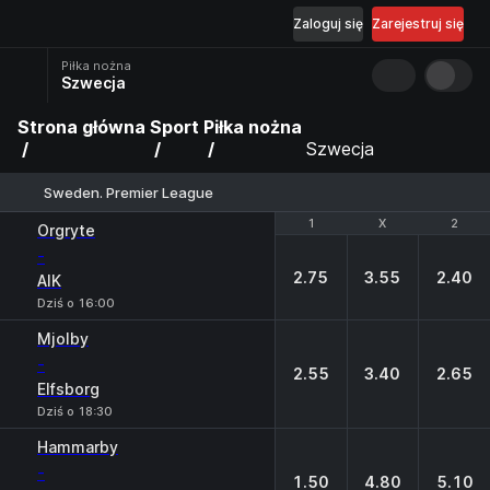
Zaloguj się
Zarejestruj się
Piłka nożna
Szwecja
Strona główna
Sport
Piłka nożna
Szwecja
Sweden. Premier League
1
1
X
X
2
2
Orgryte
-
2.75
3.55
2.40
AIK
Dziś o 16:00
Mjolby
-
2.55
3.40
2.65
Elfsborg
Dziś o 18:30
Hammarby
-
1.50
4.80
5.10