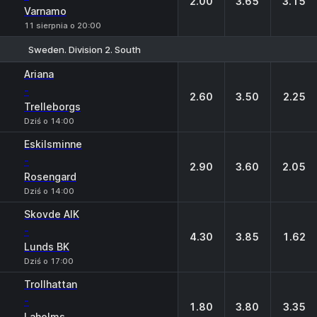
2.00
3.65
3.15
Varnamo
11 sierpnia o 20:00
Sweden. Division 2. South
1
X
2
Ariana
-
2.60
3.50
2.25
Trelleborgs
Dziś o 14:00
Eskilsminne
-
2.90
3.60
2.05
Rosengard
Dziś o 14:00
Skovde AIK
-
4.30
3.85
1.62
Lunds BK
Dziś o 17:00
Trollhattan
-
1.80
3.80
3.35
Laholms