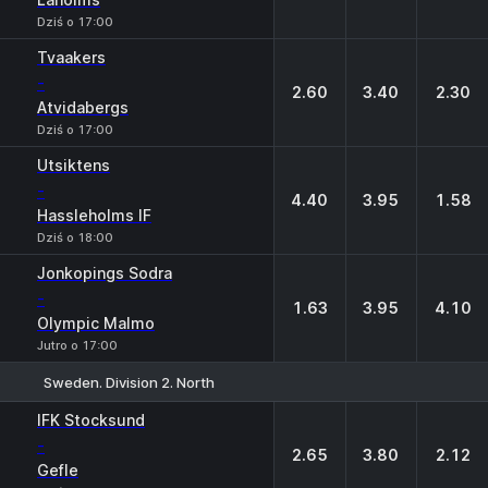
Dziś o 17:00
Tvaakers
-
2.60
3.40
2.30
Atvidabergs
Dziś o 17:00
Utsiktens
-
4.40
3.95
1.58
Hassleholms IF
Dziś o 18:00
Jonkopings Sodra
-
1.63
3.95
4.10
Olympic Malmo
Jutro o 17:00
Sweden. Division 2. North
1
X
2
IFK Stocksund
-
2.65
3.80
2.12
Gefle