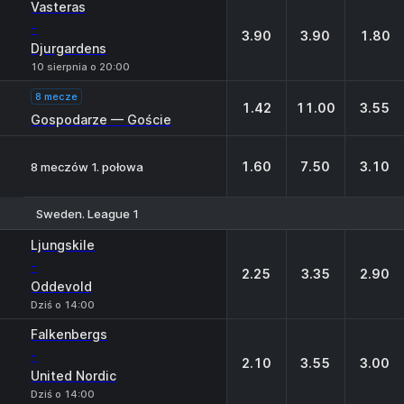
Vasteras
-
3.90
3.90
1.80
Djurgardens
10 sierpnia o 20:00
8 mecze
1.42
11.00
3.55
Gospodarze — Goście
1.60
7.50
3.10
8 meczów 1. połowa
Sweden. League 1
1
X
2
Ljungskile
-
2.25
3.35
2.90
Oddevold
Dziś o 14:00
Falkenbergs
-
2.10
3.55
3.00
United Nordic
Dziś o 14:00