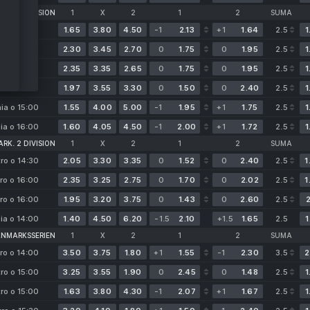
. 1ST DIVISION
1
X
2
1
2
SUMA
tro o 15:00
1.65
3.80
4.50
-1
2.13
+1
1.64
2.5
1
tro o 17:00
2.30
3.45
2.70
0
1.75
0
1.95
2.5
1
ia o 14:00
2.35
3.35
2.65
0
1.75
0
1.95
2.5
1
nia o 15:00
1.97
3.55
3.30
0
1.50
0
2.40
2.5
1
nia o 15:00
1.55
4.00
5.00
-1
1.95
+1
1.75
2.5
1
ia o 16:00
1.60
4.05
4.50
-1
2.00
+1
1.72
2.5
1
RK. 2 DIVISION
1
X
2
1
2
SUMA
tro o 14:30
2.05
3.30
3.35
0
1.52
0
2.40
2.5
1
ro o 16:00
2.35
3.25
2.75
0
1.70
0
2.02
2.5
1
ro o 16:00
1.95
3.20
3.75
0
1.43
0
2.60
2.5
2
ia o 14:00
1.40
4.50
6.20
-1.5
2.10
+1.5
1.65
2.5
1
ANMARKSSERIEN
1
X
2
1
2
SUMA
ro o 14:00
3.50
3.75
1.80
+1
1.55
-1
2.30
3.5
2
tro o 15:00
3.25
3.55
1.90
0
2.45
0
1.48
2.5
1
tro o 15:00
1.63
3.80
4.30
-1
2.07
+1
1.67
2.5
1