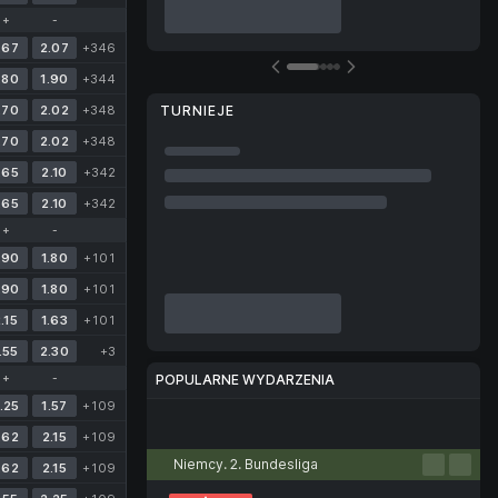
+
-
.67
2.07
+346
.80
1.90
+344
.70
2.02
+348
TURNIEJE
.70
2.02
+348
.65
2.10
+342
.65
2.10
+342
+
-
.90
1.80
+101
.90
1.80
+101
.15
1.63
+101
.55
2.30
+3
+
-
POPULARNE WYDARZENIA
.25
1.57
+109
Piłka nożna
Tenis
Koszykówka
Piłka ręczna
Siatkówka
.62
2.15
+109
Niemcy. 2. Bundesliga
.62
2.15
+109