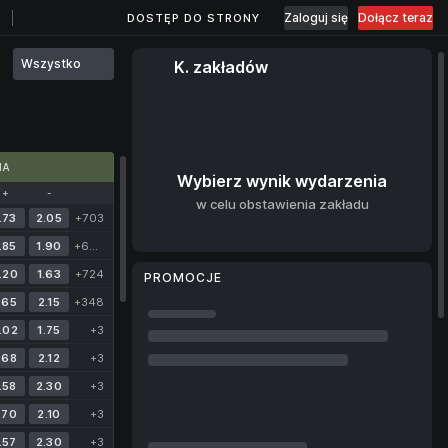
Zaloguj się
Dołącz teraz
DOSTĘP DO STRONY
Wszystko
K. zakładów
MA
Wybierz wynik wydarzenia
+
-
w celu obstawienia zakładu
.73
2.05
+703
.85
1.90
+699
.20
1.63
+724
PROMOCJE
.65
2.15
+348
.02
1.75
+3
.68
2.12
+3
.58
2.30
+3
.70
2.10
+3
.57
2.30
+3