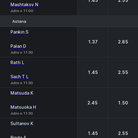
1.45
2.55
Mashtakov N
Jutro o 11:00
Astana
1
2
Pankin S
-
1.37
2.85
Palan D
Jutro o 11:30
Ratti L
-
1.45
2.55
Sach T L
Jutro o 11:30
Matsuda K
-
2.45
1.50
Matsuoka H
Jutro o 11:30
Sultanov K
-
1.45
2.55
Binda A