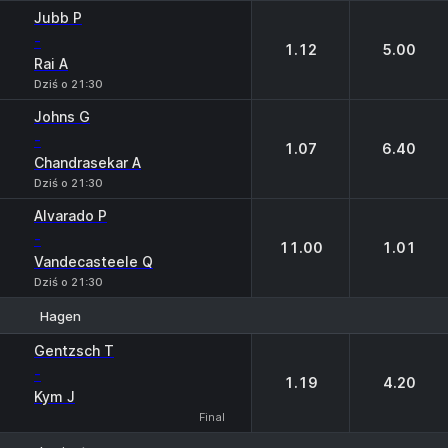
Jubb P
-
1.12
5.00
Rai A
Dziś o 21:30
Johns G
-
1.07
6.40
Chandrasekar A
Dziś o 21:30
Alvarado P
-
11.00
1.01
Vandecasteele Q
Dziś o 21:30
Hagen
1
2
Gentzsch T
-
1.19
4.20
Kym J
Final