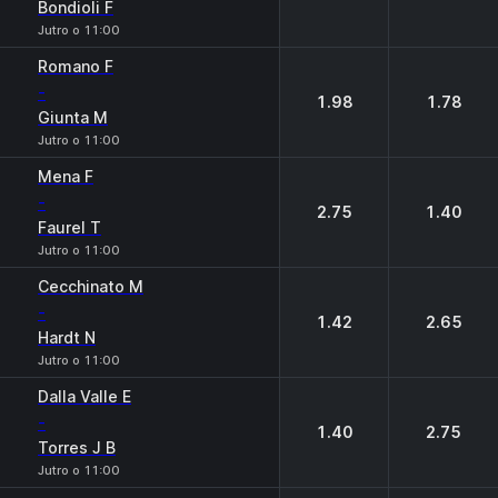
Bondioli F
Jutro o 11:00
Romano F
-
1.98
1.78
Giunta M
Jutro o 11:00
Mena F
-
2.75
1.40
Faurel T
Jutro o 11:00
Cecchinato M
-
1.42
2.65
Hardt N
Jutro o 11:00
Dalla Valle E
-
1.40
2.75
Torres J B
Jutro o 11:00