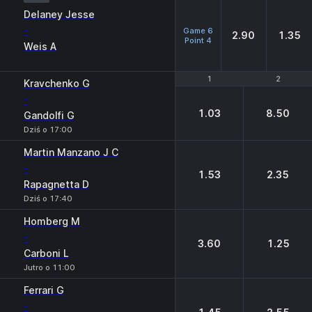
Delaney Jesse
-
Game 6
2.90
1.35
Point 4
Weis A
1
1
2
2
Kravchenko G
-
1.03
8.50
Gandolfi G
Dziś o 17:00
Martin Manzano J C
-
1.53
2.35
Rapagnetta D
Dziś o 17:40
Homberg M
-
3.60
1.25
Carboni L
Jutro o 11:00
Ferrari G
-