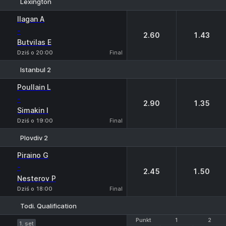
Lexington
1
2
Ilagan A
-
2.60
1.43
Butvilas E
Dziś o 20:00
Final
Istanbul 2
1
2
Poullain L
-
2.90
1.35
Simakin I
Dziś o 19:00
Final
Plovdiv 2
1
2
Piraino G
-
2.45
1.50
Nesterov P
Dziś o 18:00
Final
Todi. Qualification
Punkt
Punkt
1
1
2
2
1. set