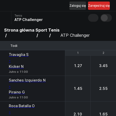
Zaloguj się
Zarejestruj się
Tenis
ATP Challenger
Strona główna
Sport
Tenis
ATP Challenger
Todi
1
1
2
2
Travaglia S
-
1.27
3.45
Kicker N
Jutro o 11:00
Sanches Izquierdo N
-
1.45
2.55
Piraino G
Jutro o 11:00
Roca Batalla O
-
2.10
1.65