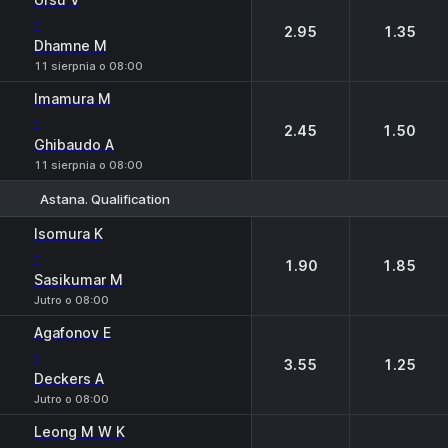
-
2.95
1.35
Dhamne M
11 sierpnia o 08:00
Imamura M
-
2.45
1.50
Ghibaudo A
11 sierpnia o 08:00
Astana. Qualification
1
2
Isomura K
-
1.90
1.85
Sasikumar M
Jutro o 08:00
Agafonov E
-
3.55
1.25
Deckers A
Jutro o 08:00
Leong M W K