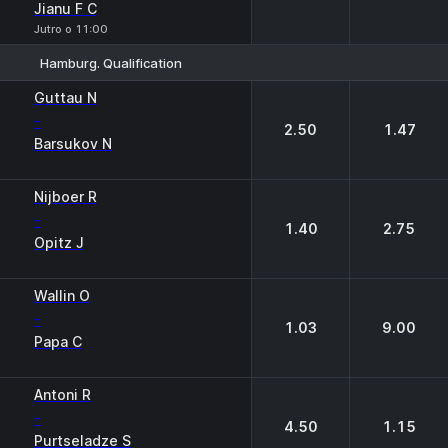
Jianu F C
Jutro o 11:00
Hamburg. Qualification
1
2
Guttau N
-
2.50
1.47
Barsukov N
Nijboer R
-
1.40
2.75
Opitz J
Wallin O
-
1.03
9.00
Papa С
Antoni R
-
4.50
1.15
Purtseladze S