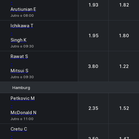
-
1.93
1.82
Arutiunian E
Jutro o 08:00
Ichikawa T
-
1.95
1.80
Singh K
Jutro o 09:30
Rawat S
-
3.80
1.22
Mitsui S
Jutro o 09:30
Hamburg
1
2
Petkovic M
-
2.35
1.52
McDonald N
Jutro o 11:00
Cretu C
-
2.50
1.47