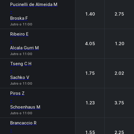
Pucinelli de Almeida M
-
1.40
2.75
Broska F
Jutro o 11:00
Ribeiro E
-
4.05
1.20
Alcala Gurri M
Jutro o 11:00
Tseng C H
-
1.75
2.02
Sachko V
Jutro o 11:00
Piros Z
-
1.23
3.75
Schoenhaus M
Jutro o 11:00
Brancaccio R
-
1.55
2.25