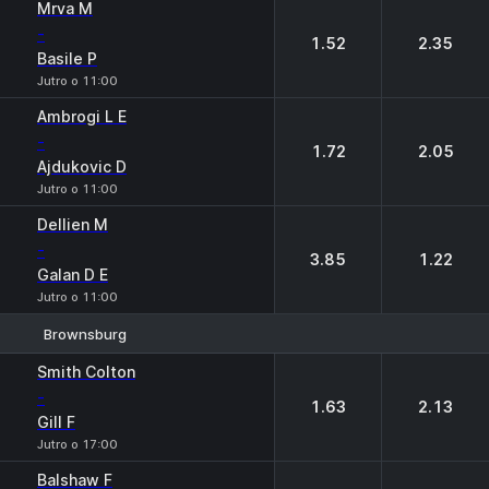
Mrva M
-
1.52
2.35
Basile P
Jutro o 11:00
Ambrogi L E
-
1.72
2.05
Ajdukovic D
Jutro o 11:00
Dellien M
-
3.85
1.22
Galan D E
Jutro o 11:00
Brownsburg
1
2
Smith Colton
-
1.63
2.13
Gill F
Jutro o 17:00
Balshaw F