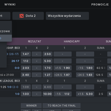
...
WYNIKI
WYNIKI
PROMOCJE
rt
Dota 2
Wszystkie wydarzenia
eczowe
168
o
REZULTAT
HANDICAPY
SU
PIONSHIP. BO3
1
X
2
1
2
SUMA
30
0:0
(26-17)
(26-17)
1.47
-
2.50
-
-
-
26:17
1.12
-
5.30
-
-
-
0:0
2.03
-
1.70
+1.5
1.90
-1.5
1.80
62.5
1
iś o 21:00
3.40
-
1.27
1.87
1.83
1
+24.5
-24.5
128.5
RK LEAGUE. BO3
1
X
2
1
2
SUMA
11:25
1:0
(2-0
1.08
-
6.40
-
-
-
1-0)
1:0
1.03
-
10.00
-1.5
1.12
+1.5
5.30
2.5
5
WINNER
TO REACH THE FINAL