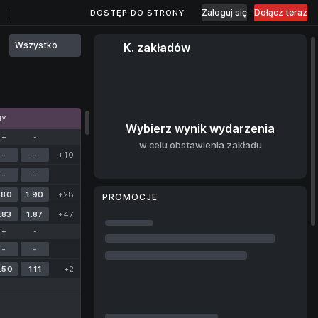
Zaloguj się
Dołącz teraz
DOSTĘP DO STRONY
Wszystko
K. zakładów
MY
Wybierz wynik wydarzenia
+
-
w celu obstawienia zakładu
-
-
+10
-
-
.80
1.90
+28
PROMOCJE
.83
1.87
+47
+
-
-
-
.50
1.11
+2