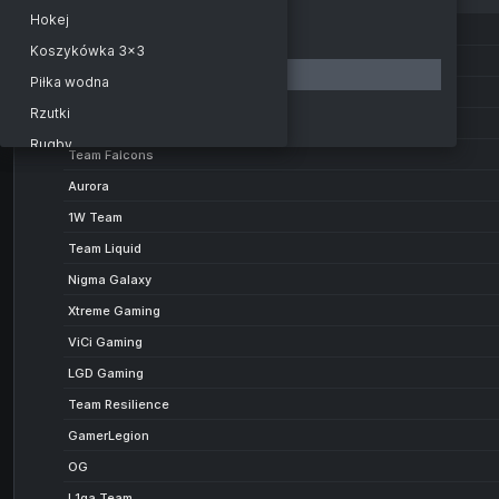
United21
Hokej
PARIVISION
ESEA
Koszykówka 3x3
Team Yandex
Dota 2
Piłka wodna
BB Team
Asgard Championship. Bo3
Rzutki
Team Spirit
Berserk League
Rugby
Team Falcons
The International
Bilard
Aurora
Outrights
Futsal
1W Team
Exact finalists
Krykiet
Team Liquid
Region of the winner
Hokej na trawie
Nigma Galaxy
Specials bets
Floorball
Xtreme Gaming
Team to win the shortest map
Sport
ViCi Gaming
Team to win the longest map
Siatkówka plażowa
LGD Gaming
Team to pick the most unique heroes
Piłka nożna plażowa
Team Resilience
Player with the most neutral camps stacked in a map
Lacrosse
GamerLegion
Player with the highest GPM per map
Piłka nożna gaelicka
OG
Player with the highest average kills in a map
Badminton
L1ga Team