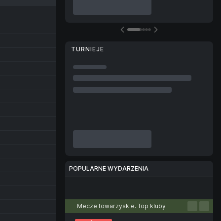
TURNIEJE
POPULARNE WYDARZENIA
Piłka nożna
Tenis
Koszykówka
Piłka ręczna
Siatkówka
Mecze towarzyskie. Top kluby