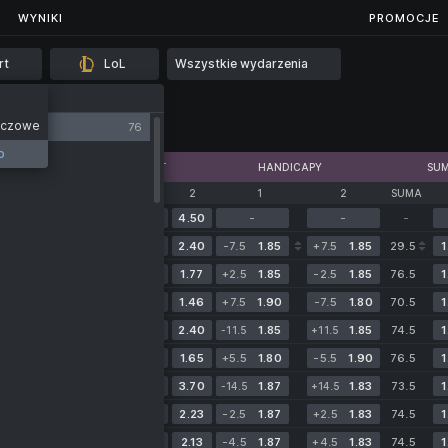
...
WYNIKI
WYNIKI
PROMOCJE
rt
LoL
Wszystkie wydarzenia
eczowe
76
o
REZULTAT
HANDICAPY
SU
NS KOREA. BO3
1
X
2
1
2
SUMA
:53
0:0
(18-5)
1.16
-
4.50
-
-
-
0:0
1.50
-
2.40
-7.5
1.85
+7.5
1.85
29.5
1
Dziś o 13:00
1.93
-
1.77
+2.5
1.85
-2.5
1.85
76.5
1
Jutro o 11:00
2.52
-
1.46
+7.5
1.90
-7.5
1.80
70.5
1
Jutro o 13:00
1.50
-
2.40
1.85
1.85
74.5
1
-11.5
+11.5
erpnia o 11:00
2.10
-
1.65
+5.5
1.80
-5.5
1.90
76.5
1
erpnia o 13:00
1.23
-
3.70
1.87
1.83
73.5
1
-14.5
+14.5
erpnia o 11:00
1.58
-
2.23
-2.5
1.87
+2.5
1.83
74.5
1
erpnia o 13:00
1.63
-
2.13
-4.5
1.87
+4.5
1.83
74.5
1