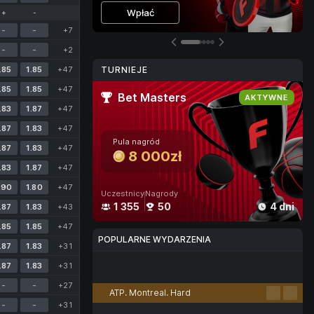
Więcej informacji
Dołącz
Wpłać
+
-
Graj
-
-
+7
-
-
+2
.85
1.85
+47
TURNIEJE
.85
1.85
+47
Bet Masters
AKTYWNE
.83
1.87
+47
.87
1.83
+47
Pula nagród
.87
1.83
+47
8 000zł
.83
1.87
+47
.90
1.80
+47
Uczestnicy
Nagrody
1 355
50
4 dni
.87
1.83
+43
.85
1.85
+47
POPULARNE WYDARZENIA
.87
1.83
+31
.87
1.83
+31
Piłka nożna
Tenis
Koszykówka
Siatkówka
E-sport
-
-
+27
ATP. Montreal. Hard
-
-
+31