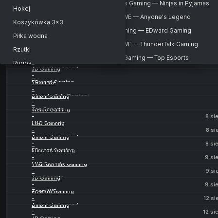
Invictus Gaming — Ninjas in Pyjamas
KRX
WL Star Series
Hokej
P
LGD Gaming
Team WE — Anyone's Legend
H2H CS. 2X2
-
21
Koszykówka 3x3
ThunderTalk Gaming
JD Gaming — EDward Gaming
Khabarovsk. Bo1
2. mapa
Piłka wodna
Invictus Gaming
Team WE — ThunderTalk Gaming
Moscow. Bo1
-
Rzutki
Ninjas in Pyjamas
Team WE
Bilibili Gaming — Top Esports
Gamers Club Liga
-
Rugby
Anyone's Legend
JD Gaming
Weibo Gaming — LNG Esports
United21
-
Bilard
EDward Gaming
Team WE
LGD Gaming — Anyone's Legend
ESEA
-
Futsal
ThunderTalk Gaming
Bilibili Gaming
Bilibili Gaming — EDward Gaming
Dota 2
-
Krykiet
Top Esports
Weibo Gaming
Invictus Gaming — LNG Esports
EPL Masters
-
8 si
Hokej na trawie
LNG Esports
LGD Gaming
ThunderTalk Gaming — Top Esports
Asgard Championship. Bo3
-
8 si
Floorball
Anyone's Legend
Bilibili Gaming
JD Gaming — Team WE
Berserk League
-
8 si
Sport
EDward Gaming
Invictus Gaming
EDward Gaming — Anyone's Legend
The International
-
9 si
Siatkówka plażowa
LNG Esports
ThunderTalk Gaming
Bilibili Gaming — JD Gaming
Outrights
-
9 si
Piłka nożna plażowa
Top Esports
JD Gaming
Weibo Gaming — Ninjas in Pyjamas
Exact finalists
-
9 si
Lacrosse
Team WE
EDward Gaming
Top Esports — LGD Gaming
Region of the winner
-
12 si
Piłka nożna gaelicka
Anyone's Legend
Bilibili Gaming
ThunderTalk Gaming — Bilibili Gaming
Specials bets
-
12 si
Badminton