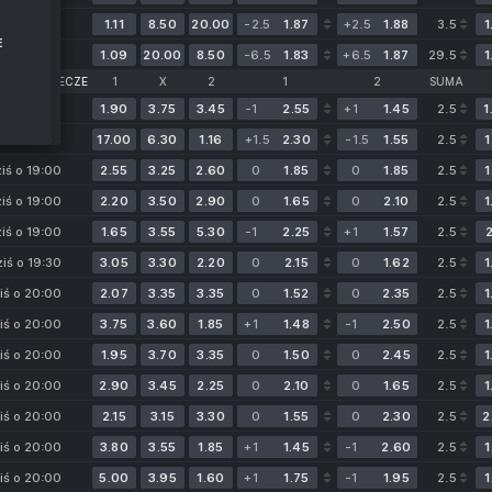
iś o 22:00
1.11
8.50
20.00
-2.5
1.87
+2.5
1.88
3.5
1
E
1.09
20.00
8.50
-6.5
1.83
+6.5
1.87
29.5
1
PIERWSZE MECZE
1
X
2
1
2
SUMA
iś o 18:00
1.90
3.75
3.45
-1
2.55
+1
1.45
2.5
1
iś o 19:00
17.00
6.30
1.16
+1.5
2.30
-1.5
1.55
2.5
1
iś o 19:00
2.55
3.25
2.60
0
1.85
0
1.85
2.5
1
iś o 19:00
2.20
3.50
2.90
0
1.65
0
2.10
2.5
1
iś o 19:00
1.65
3.55
5.30
-1
2.25
+1
1.57
2.5
2
iś o 19:30
3.05
3.30
2.20
0
2.15
0
1.62
2.5
1
iś o 20:00
2.07
3.35
3.35
0
1.52
0
2.35
2.5
1
iś o 20:00
3.75
3.60
1.85
+1
1.48
-1
2.50
2.5
1
iś o 20:00
1.95
3.70
3.35
0
1.50
0
2.45
2.5
1
iś o 20:00
2.90
3.45
2.25
0
2.10
0
1.65
2.5
1
iś o 20:00
2.15
3.15
3.30
0
1.55
0
2.30
2.5
2
ic
iś o 20:00
3.80
3.55
1.85
+1
1.45
-1
2.60
2.5
1
iś o 20:00
5.00
3.95
1.60
+1
1.75
-1
1.95
2.5
1