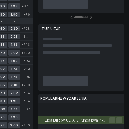
.80
1.95
+671
.80
1.90
+76
+
-
.60
2.20
+728
TURNIEJE
.55
2.25
+668
.88
1.82
+716
.70
2.02
+720
.15
1.62
+693
.97
1.73
+713
.92
1.78
+695
.65
2.10
+710
.70
2.02
+704
POPULARNE WYDARZENIA
.80
1.90
+704
.00
1.72
+697
Piłka nożna
Tenis
Koszykówka
Piłka ręczna
Siatkówka
.75
1.95
+699
Liga Europy UEFA. 3. runda kwalifikacyjna. Pierwsze mecze
.73
2.00
+700