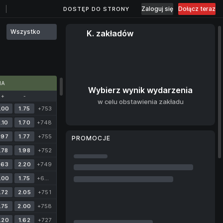
Zaloguj się
Dołącz teraz
DOSTĘP DO STRONY
Wszystko
K. zakładów
MA
Wybierz wynik wydarzenia
+
-
w celu obstawienia zakładu
.00
1.75
+753
.10
1.70
+748
.97
1.77
+755
PROMOCJE
.78
1.98
+752
.63
2.20
+749
.00
1.75
+698
.72
2.05
+751
.75
2.00
+758
.20
1.62
+727