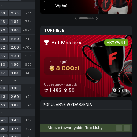
Więcej informacji
Dołącz
Wpłać
+
-
Graj
.58
2.25
+711
.13
1.64
+724
.90
1.80
+693
TURNIEJE
.60
2.20
+710
Bet Masters
AKTYWNE
.72
2.00
+700
.55
2.30
+665
Pula nagród
.80
1.90
+697
8 000zł
.87
1.83
+346
+
-
Uczestnicy
Nagrody
.90
1.80
+61
1 483
50
3 dni
.43
2.60
+21
POPULARNE WYDARZENIA
.10
1.65
+3
+
-
Piłka nożna
Tenis
Koszykówka
Siatkówka
E-sport
.45
1.48
+187
Mecze towarzyskie. Top kluby
.00
1.72
+722