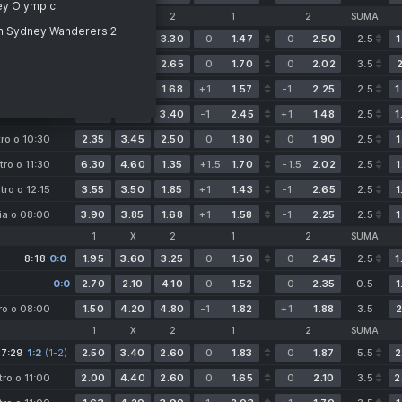
ey Olympic
1
X
2
1
2
SUMA
rn Sydney Wanderers 2
ro o 08:30
1.87
3.65
3.30
0
1.47
0
2.50
2.5
1
ro o 10:00
2.20
3.65
2.65
0
1.70
0
2.02
3.5
2
ro o 10:00
4.30
3.55
1.68
+1
1.57
-1
2.25
2.5
1
tro o 10:30
1.83
3.70
3.40
-1
2.45
+1
1.48
2.5
1
tro o 10:30
2.35
3.45
2.50
0
1.80
0
1.90
2.5
1
tro o 11:30
6.30
4.60
1.35
+1.5
1.70
-1.5
2.02
2.5
1
d
tro o 12:15
3.55
3.50
1.85
+1
1.43
-1
2.65
2.5
1
MIER LEAGUE-2
ia o 08:00
3.90
3.85
1.68
+1
1.58
-1
2.25
2.5
1
gers
1
X
2
1
2
SUMA
8:18
0:0
1.95
3.60
3.25
0
1.50
0
2.45
2.5
1
0:0
2.70
2.10
4.10
0
1.52
0
2.35
0.5
1
cademy
ro o 08:00
1.50
4.20
4.80
-1
1.82
+1
1.88
3.5
2
n
1
X
2
1
2
SUMA
7:29
1:2
(1-2)
(1-2)
2.50
3.40
2.60
0
1.83
0
1.87
5.5
2
tro o 11:00
2.00
4.40
2.60
0
1.65
0
2.10
3.5
2