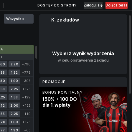
Zaloguj się
Dołącz teraz
DOSTĘP DO STRONY
Wszystko
K. zakładów
MA
Wybierz wynik wydarzenia
+
-
w celu obstawienia zakładu
.60
2.20
+790
.88
1.82
+779
.80
1.90
+393
PROMOCJE
.58
2.25
+121
BONUS POWITALNY
RYNEK BONUSOWY
BONUS KRYPTOWALUTOWY
PROGRAM LOJALNOŚCIOWY
.25
1.58
+129
150% + 100 DO
Darmowe zakłady
10% dla każdej wpłaty
Cashback
dla 1. wpłaty
do 400 zł
w kryptowalucie
do wartości 20%
.72
2.00
+125
za obstawianie sportu
co tydzień
.55
2.25
+119
4 dni
.20
1.60
+121
.77
1.93
+63