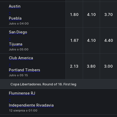
Austin
-
1.80
4.10
3.70
Puebla
Jutro o 04:00
San Diego
-
1.67
4.10
4.40
Tijuana
Jutro o 05:00
Club America
-
2.13
3.80
3.00
Portland Timbers
Jutro o 05:15
Copa Libertadores. Round of 16. First leg
1
X
2
Fluminense RJ
-
Independiente Rivadavia
12 sierpnia o 01:00