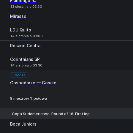
Flamengo RJ
13 sierpnia o 03:30
Mirassol
-
LDU Quito
14 sierpnia o 01:00
Rosario Central
-
Corinthians SP
14 sierpnia o 03:30
8 mecze
Gospodarze — Goście
8 meczów 1. połowa
Copa Sudamericana. Round of 16. First leg
1
X
2
Boca Juniors
-