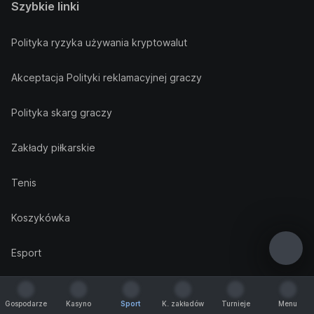
Szybkie linki
Polityka ryzyka używania kryptowalut
Akceptacja Polityki reklamacyjnej graczy
Polityka skarg graczy
Zakłady piłkarskie
Tenis
Koszykówka
Esport
Tenis stołowy
Gospodarze
Kasyno
Sport
K. zakładów
Turnieje
Menu
Gospodarze
Kasyno
Sport
K. zakładów
Turnieje
Menu