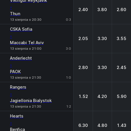
Vikingur Reykjavik
-
2.40
3.80
2.60
Thun
13 sierpnia o 20:30
0:3
CSKA Sofia
-
2.05
3.30
3.55
Maccabi Tel Aviv
13 sierpnia o 21:00
3:0
Anderlecht
-
2.80
3.30
2.45
PAOK
13 sierpnia o 21:30
1:0
Rangers
-
1.52
4.20
5.90
Jagiellonia Bialystok
13 sierpnia o 21:30
1:2
Hearts
-
6.30
4.80
1.43
Benfica