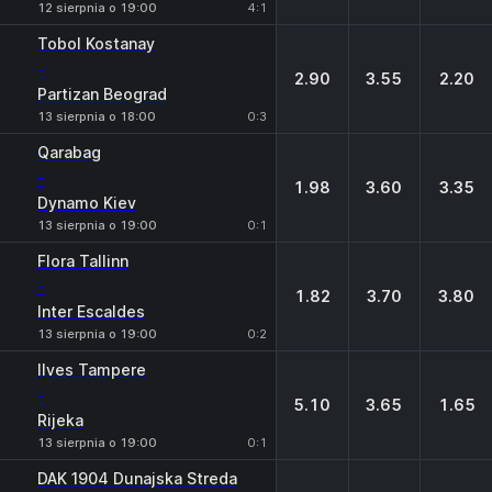
12 sierpnia o 19:00
4:1
Tobol Kostanay
-
2.90
3.55
2.20
Partizan Beograd
13 sierpnia o 18:00
0:3
Qarabag
-
1.98
3.60
3.35
Dynamo Kiev
13 sierpnia o 19:00
0:1
Flora Tallinn
-
1.82
3.70
3.80
Inter Escaldes
13 sierpnia o 19:00
0:2
Ilves Tampere
-
5.10
3.65
1.65
Rijeka
13 sierpnia o 19:00
0:1
DAK 1904 Dunajska Streda