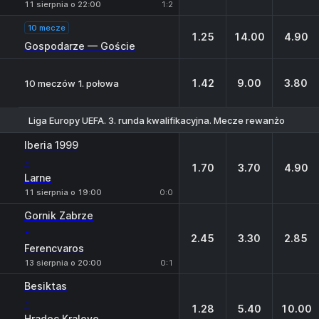
11 sierpnia o 22:00
1:2
10 mecze
1.25
14.00
4.90
Gospodarze — Goście
1.42
9.00
3.80
10 meczów 1. połowa
Liga Europy UEFA. 3. runda kwalifikacyjna. Mecze rewanżowe
1
X
2
Iberia 1999
-
1.70
3.70
4.90
Larne
11 sierpnia o 19:00
0:0
Gornik Zabrze
-
2.45
3.30
2.85
Ferencvaros
13 sierpnia o 20:00
0:1
Besiktas
-
1.28
5.40
10.00
Hradec Kralove