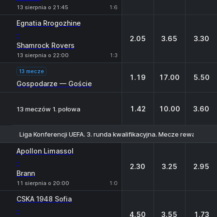
13 sierpnia o 21:45
1:6
Egnatia Rrogozhine
-
2.05
3.65
3.30
Shamrock Rovers
13 sierpnia o 22:00
1:3
13 mecze
1.19
17.00
5.50
Gospodarze — Goście
1.42
10.00
3.60
13 meczów 1. połowa
Liga Konferencji UEFA. 3. runda kwalifikacyjna. Mecze rewanżowe
1
X
2
Apollon Limassol
-
2.30
3.25
2.95
Brann
11 sierpnia o 20:00
1:0
CSKA 1948 Sofia
-
4.50
3.55
1.73