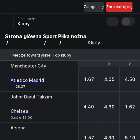
Zaloguj się
Zarejestruj się
Piłka nożna
Kluby
Strona główna
Sport
Piłka nożna
Kluby
Mecze towarzyskie. Top kluby
1
1
X
X
2
2
Manchester City
-
1.67
4.05
4.50
Atletico Madrid
28:37
Johor Darul Takzim
-
4.40
4.60
1.62
Chelsea
Dziś o 15:00
Arsenal
-
1.57
4.30
5.10