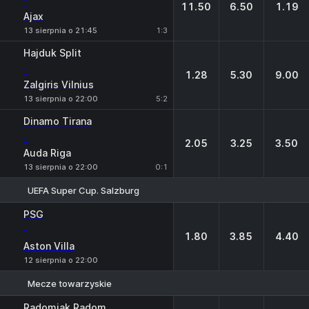
-
11.50
6.50
1.19
Ajax
13 sierpnia o 21:45
1:3
Hajduk Split
-
1.28
5.30
9.00
Zalgiris Vilnius
13 sierpnia o 22:00
5:2
Dinamo Tirana
-
2.05
3.25
3.50
Auda Riga
13 sierpnia o 22:00
0:1
UEFA Super Cup. Salzburg
1
X
2
PSG
-
1.80
3.85
4.40
Aston Villa
12 sierpnia o 22:00
Mecze towarzyskie
1
X
2
Radomiak Radom