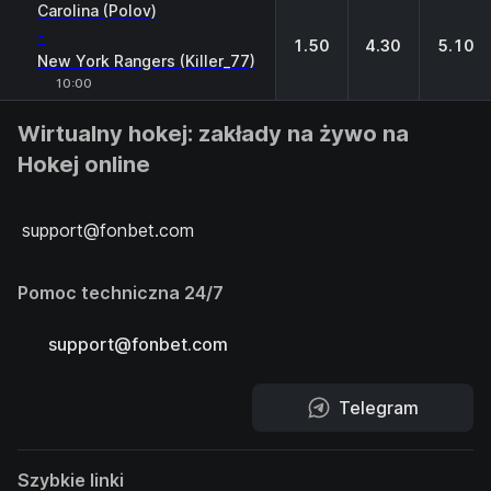
Carolina (Polov)
-
1.50
4.30
5.10
New York Rangers (Killer_77)
10:00
Wirtualny hokej: zakłady na żywo na
Hokej online
support@fonbet.com
Pomoc techniczna 24/7
support@fonbet.com
Telegram
Szybkie linki