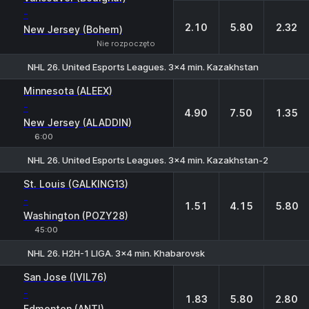
-
2.10
5.80
2.32
New Jersey (Bohem)
Nie rozpoczęto
NHL 26. United Esports Leagues. 3x4 min. Kazakhstan
1
X
2
Minnesota (ALEEX)
-
4.90
7.50
1.35
New Jersey (ALADDIN)
6:00
NHL 26. United Esports Leagues. 3x4 min. Kazakhstan-2
1
X
2
St. Louis (GALKING13)
-
1.51
4.15
5.80
Washington (POZY28)
45:00
NHL 26. H2H-1 LIGA. 3x4 min. Khabarovsk
1
X
2
San Jose (IVIL76)
-
1.83
5.80
2.80
Edmonton (ANTI)