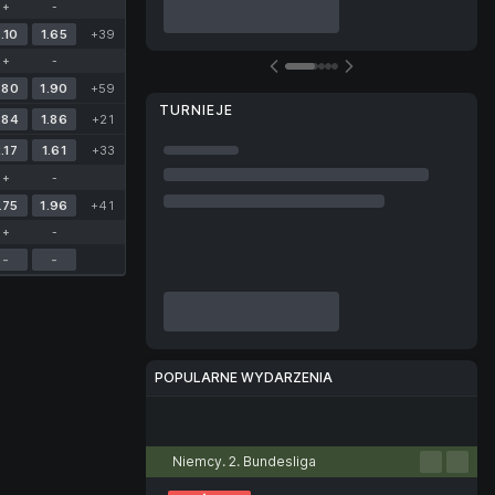
+
-
.10
1.65
+39
+
-
.80
1.90
+59
TURNIEJE
.84
1.86
+21
.17
1.61
+33
+
-
.75
1.96
+41
+
-
-
-
POPULARNE WYDARZENIA
Piłka nożna
Tenis
Koszykówka
Piłka ręczna
Siatkówka
Niemcy. 2. Bundesliga