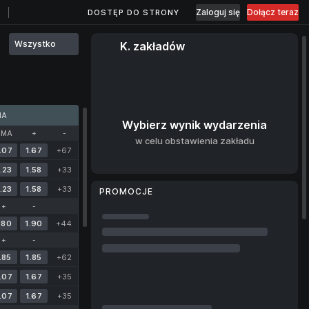
Zaloguj się
Dołącz teraz
DOSTĘP DO STRONY
Wszystko
K. zakładów
MA
Wybierz wynik wydarzenia
UMA
+
-
w celu obstawienia zakładu
.07
1.67
+67
.23
1.58
+33
.23
1.58
+33
PROMOCJE
+
-
.80
1.90
+44
+
-
.85
1.85
+62
.07
1.67
+35
.07
1.67
+35