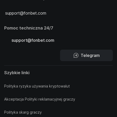
support@fonbet.com
Pomoc techniczna 24/7
support@fonbet.com
Telegram
Szybkie linki
Polityka ryzyka używania kryptowalut
Akceptacja Polityki reklamacyjnej graczy
Polityka skarg graczy