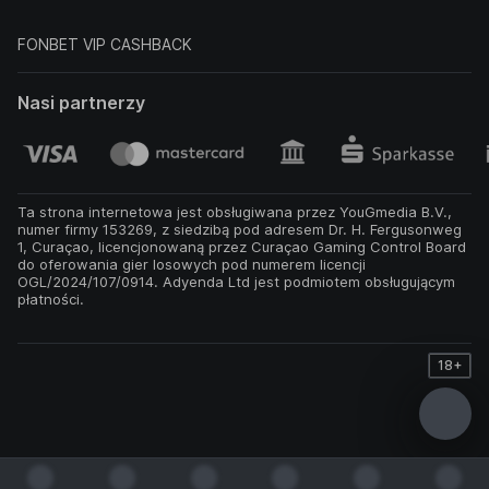
FONBET VIP CASHBACK
Nasi partnerzy
Ta strona internetowa jest obsługiwana przez YouGmedia B.V.,
numer firmy 153269, z siedzibą pod adresem Dr. H. Fergusonweg
1, Curaçao, licencjonowaną przez Curaçao Gaming Control Board
do oferowania gier losowych pod numerem licencji
OGL/2024/107/0914. Adyenda Ltd jest podmiotem obsługującym
płatności.
18+