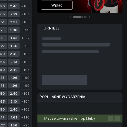
Więcej informacji
Dołącz
Wpłać
.50
2.40
+103
Graj
.65
2.10
+101
.51
2.37
+105
TURNIEJE
.75
1.96
+99
.13
1.63
+112
.27
1.56
+93
.50
2.40
+103
.65
2.10
+101
.50
2.40
+105
.75
1.96
+99
.75
1.96
+99
.50
2.40
+105
POPULARNE WYDARZENIA
.65
2.10
+101
Piłka nożna
Tenis
Koszykówka
Siatkówka
E-sport
.50
2.40
+103
.17
1.61
+110
Mecze towarzyskie. Top kluby
.27
1.56
+93