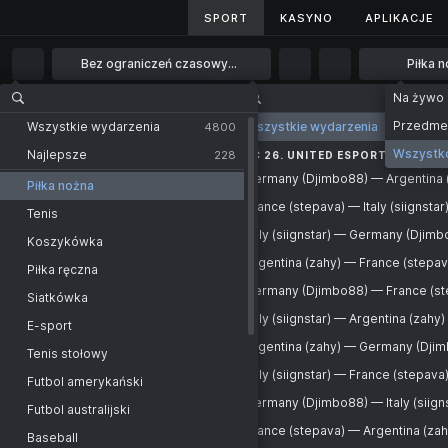
SPORT
SPORT
KASYNO
KASYNO
APLIKACJE
APLIKACJE
Bez ograniczeń czasowych
Bez ograniczeń czasowych
Na żywo
Strona główna
Sport
Piłka nożna
Wirtualna piłka nożna
1 godz.
Przedm
Wszystkie wydarzenia
Wszystkie wydarzenia
Wszystkie wydarzenia
4800
2 godz.
Wszystk
Najlepsze
228
KATEGORIA
FC 26. UNITED ESPORTS LEAGUE
Piłka nożna - Wirtualna piłka nożna
Kluby
Germany (Djimbo88) — Argentina 
4 godz.
Piłka nożna
FC 26. UNITED ESPORTS LEAGUES. 2X3 MIN. CZECH REPUBLIC
Germany (Djimbo88)
Mecze towarzyskie. Top kluby
France (stepava) — Italy (siignstar
6 godz.
Tenis
-
8
Argentina (zahy)
France (stepava)
UEFA Super Cup
Italy (siignstar) — Germany (Djim
12 godz.
Koszykówka
-
Nie r
Italy (siignstar)
Liga Mistrzów UEFA
Argentina (zahy) — France (stepav
1 dzień
Piłka ręczna
1. połowa
Italy (siignstar)
3. runda kwalifikacyjna. Mecze rewanżowe
Germany (Djimbo88) — France (st
2 dni
Siatkówka
-
Germany (Djimbo88)
Argentina (zahy)
Champions League UEFA. Outrights
Italy (siignstar) — Argentina (zahy)
E-sport
-
France (stepava)
Germany (Djimbo88)
Mecze towarzyskie
Argentina (zahy) — Germany (Dji
Tenis stołowy
-
France (stepava)
Italy (siignstar)
North American Leagues Cup. Group stage
Italy (siignstar) — France (stepava
Futbol amerykański
-
Argentina (zahy)
Argentina (zahy)
Copa Libertadores
Germany (Djimbo88) — Italy (siign
Futbol australijski
-
Germany (Djimbo88)
Italy (siignstar)
Round of 16. First leg
France (stepava) — Argentina (zah
Baseball
-