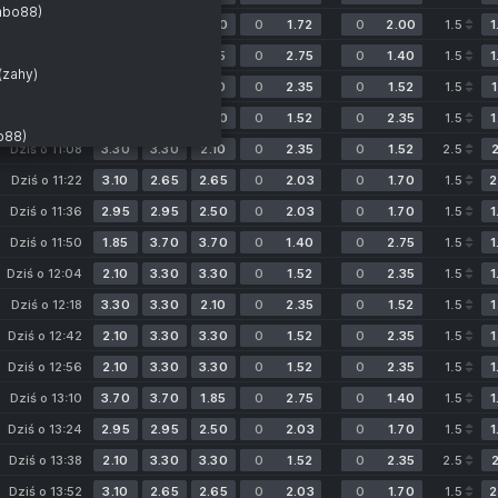
mbo88)
Dziś o 10:12
2.50
2.95
2.90
0
1.72
0
2.00
1.5
1
Dziś o 10:26
3.70
3.70
1.85
0
2.75
0
1.40
1.5
1
(zahy)
Dziś o 10:40
3.30
3.30
2.10
0
2.35
0
1.52
1.5
1
)
Dziś o 10:54
2.10
3.30
3.30
0
1.52
0
2.35
1.5
1
bo88)
Dziś o 11:08
3.30
3.30
2.10
0
2.35
0
1.52
2.5
2
a)
Dziś o 11:22
3.10
2.65
2.65
0
2.03
0
1.70
1.5
2
epava)
Dziś o 11:36
2.95
2.95
2.50
0
2.03
0
1.70
1.5
1
Dziś o 11:50
1.85
3.70
3.70
0
1.40
0
2.75
1.5
1
Dziś o 12:04
2.10
3.30
3.30
0
1.52
0
2.35
1.5
1
epava)
Dziś o 12:18
3.30
3.30
2.10
0
2.35
0
1.52
1.5
1
y)
Dziś o 12:42
2.10
3.30
3.30
0
1.52
0
2.35
1.5
1
bo88)
Dziś o 12:56
2.10
3.30
3.30
0
1.52
0
2.35
1.5
1
mbo88)
Dziś o 13:10
3.70
3.70
1.85
0
2.75
0
1.40
1.5
1
)
Dziś o 13:24
2.95
2.95
2.50
0
2.03
0
1.70
1.5
1
Dziś o 13:38
2.10
3.30
3.30
0
1.52
0
2.35
2.5
2
mbo88)
Dziś o 13:52
3.10
2.65
2.65
0
2.03
0
1.70
1.5
2