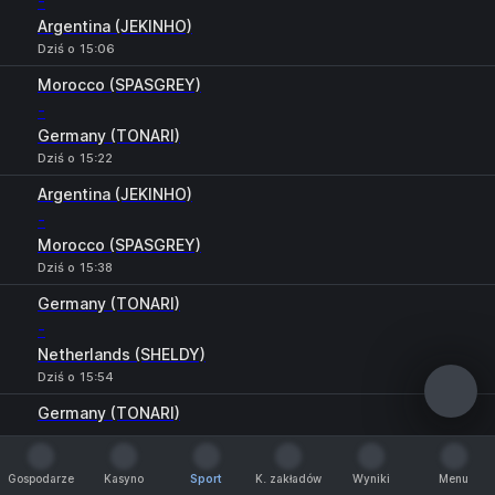
-
Argentina (JEKINHO)
Dziś o 15:06
Morocco (SPASGREY)
-
Germany (TONARI)
Dziś o 15:22
Argentina (JEKINHO)
-
Morocco (SPASGREY)
Dziś o 15:38
Germany (TONARI)
-
Netherlands (SHELDY)
Dziś o 15:54
Germany (TONARI)
-
Argentina (JEKINHO)
Gospodarze
Kasyno
Sport
K. zakładów
Wyniki
Menu
Dziś o 16:10
Gospodarze
Kasyno
Sport
K. zakładów
Wyniki
Menu