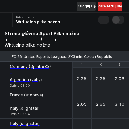
Zaloguj się
Zarejestruj się
Piłka nożna
Wirtualna piłka nożna
Strona główna
Sport
Piłka nożna
Wirtualna piłka nożna
FC 26. United Esports Leagues. 2X3 min. Czech Republic
1
1
X
X
2
2
Germany (Djimbo88)
-
3.35
3.35
2.08
Argentina (zahy)
Dziś o 08:20
France (stepava)
-
2.65
2.65
3.10
Italy (siignstar)
Dziś o 08:34
Italy (siignstar)