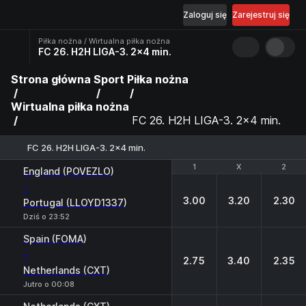
Zaloguj się
Zarejestruj się
Piłka nożna / Wirtualna piłka nożna
FC 26. H2H LIGA-3. 2x4 min.
Strona główna
Sport
Piłka nożna
Wirtualna piłka nożna
FC 26. H2H LIGA-3. 2x4 min.
FC 26. H2H LIGA-3. 2x4 min.
1
1
X
X
2
2
England (POVEZLO)
-
3.00
3.20
2.30
Portugal (LLOYD1337)
Dziś o 23:52
Spain (FOMA)
-
2.75
3.40
2.35
Netherlands (CXT)
Jutro o 00:08