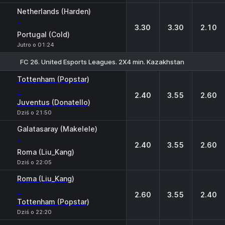
Netherlands (Harden)
-
3.30
3.30
2.10
Portugal (Cold)
Jutro o 01:24
FC 26. United Esports Leagues. 2X4 min. Kazakhstan
1
X
2
Tottenham (Popstar)
-
2.40
3.55
2.60
Juventus (Donatello)
Dziś o 21:50
Galatasaray (Makelele)
-
2.40
3.55
2.60
Roma (Liu_Kang)
Dziś o 22:05
Roma (Liu_Kang)
-
2.60
3.55
2.40
Tottenham (Popstar)
Dziś o 22:20