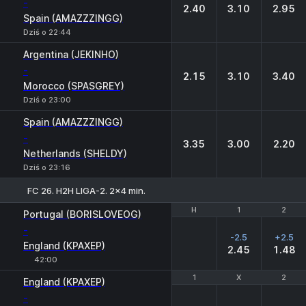
-
2.40
3.10
2.95
Spain (AMAZZZINGG)
Dziś o 22:44
Argentina (JEKINHO)
-
2.15
3.10
3.40
Morocco (SPASGREY)
Dziś o 23:00
Spain (AMAZZZINGG)
-
3.35
3.00
2.20
Netherlands (SHELDY)
Dziś o 23:16
FC 26. H2H LIGA-2. 2x4 min.
H
H
1
1
2
2
Portugal (BORISLOVEOG)
-
-2.5
+2.5
England (KPAXEP)
2.45
1.48
42:00
1
1
X
X
2
2
England (KPAXEP)
-