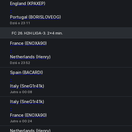
England (KPAXEP)
-
Portugal (BORISLOVEOG)
Dziś o 23:11
FC 26. H2H LIGA-3. 2x4 min.
1
X
2
France (ENOXA90)
-
Netherlands (Henry)
Dziś o 23:52
Spain (BACARDI)
-
Italy (SneG1r41k)
Jutro o 00:08
Italy (SneG1r41k)
-
France (ENOXA90)
Jutro o 00:24
Netherlands (Henry)