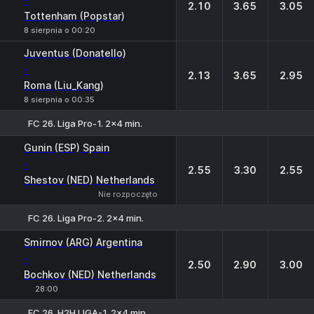
-
2.10
3.65
3.05
Tottenham (Popstar)
8 sierpnia o 00:20
Juventus (Donatello)
-
2.13
3.65
2.95
Roma (Liu_Kang)
8 sierpnia o 00:35
FC 26. Liga Pro-1. 2x4 min.
1
X
2
Gunin (ESP) Spain
-
2.55
3.30
2.55
Shestov (NED) Netherlands
Nie rozpoczęto
FC 26. Liga Pro-2. 2x4 min.
1
X
2
Smirnov (ARG) Argentina
-
2.50
2.90
3.00
Bochkov (NED) Netherlands
28:00
FC 26. H2H LIGA-1. 2x4 min.