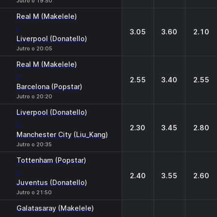
Jutro o 19:50
Real M (Makelele)
-
3.05
3.60
2.10
Liverpool (Donatello)
Jutro o 20:05
Real M (Makelele)
-
2.55
3.40
2.55
Barcelona (Popstar)
Jutro o 20:20
Liverpool (Donatello)
-
2.30
3.45
2.80
Manchester City (Liu_Kang)
Jutro o 20:35
Tottenham (Popstar)
-
2.40
3.55
2.60
Juventus (Donatello)
Jutro o 21:50
Galatasaray (Makelele)