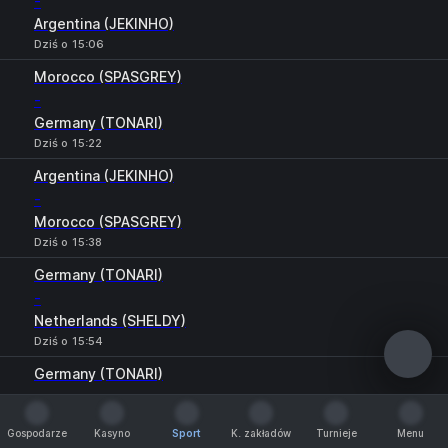
-
Argentina (JEKINHO)
Dziś o 15:06
Morocco (SPASGREY)
-
Germany (TONARI)
Dziś o 15:22
Argentina (JEKINHO)
-
Morocco (SPASGREY)
Dziś o 15:38
Germany (TONARI)
-
Netherlands (SHELDY)
Dziś o 15:54
Germany (TONARI)
-
Argentina (JEKINHO)
Gospodarze
Kasyno
Sport
K. zakładów
Turnieje
Menu
Dziś o 16:10
Gospodarze
Kasyno
Sport
K. zakładów
Turnieje
Menu