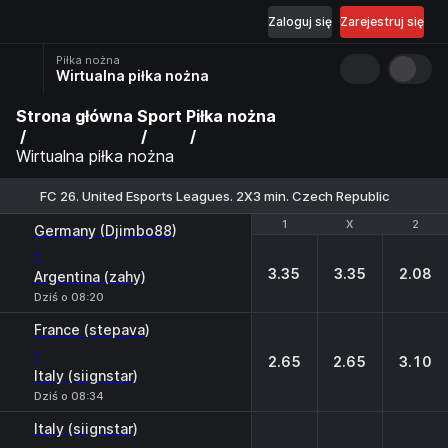
Zaloguj się
Zarejestruj się
Piłka nożna
Wirtualna piłka nożna
Strona główna
Sport
Piłka nożna
Wirtualna piłka nożna
FC 26. United Esports Leagues. 2X3 min. Czech Republic
1
1
X
X
2
2
Germany (Djimbo88)
-
3.35
3.35
2.08
Argentina (zahy)
Dziś o 08:20
France (stepava)
-
2.65
2.65
3.10
Italy (siignstar)
Dziś o 08:34
Italy (siignstar)