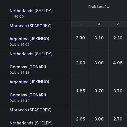
-
Brak kursów
Netherlands (SHELDY)
86:00
1
1
X
X
2
2
Morocco (SPASGREY)
-
3.30
3.10
2.20
Argentina (JEKINHO)
Dziś o 14:02
Netherlands (SHELDY)
-
2.00
3.00
4.05
Germany (TONARI)
Dziś o 14:18
Argentina (JEKINHO)
-
1.85
3.70
3.70
Germany (TONARI)
Dziś o 14:34
Morocco (SPASGREY)
-
2.65
3.00
2.70
Netherlands (SHELDY)