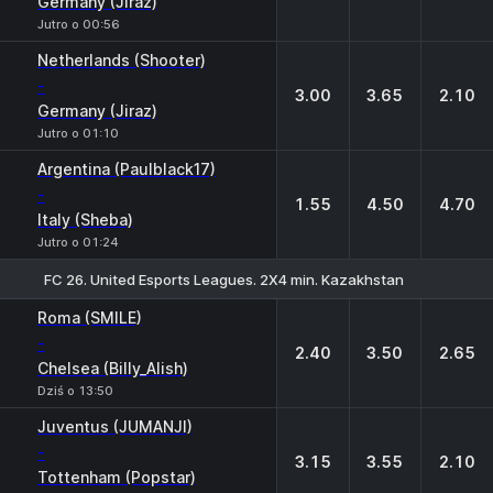
Germany (Jiraz)
Jutro o 00:56
Netherlands (Shooter)
-
3.00
3.65
2.10
Germany (Jiraz)
Jutro o 01:10
Argentina (Paulblack17)
-
1.55
4.50
4.70
Italy (Sheba)
Jutro o 01:24
FC 26. United Esports Leagues. 2X4 min. Kazakhstan
1
X
2
Roma (SMILE)
-
2.40
3.50
2.65
Chelsea (Billy_Alish)
Dziś o 13:50
Juventus (JUMANJI)
-
3.15
3.55
2.10
Tottenham (Popstar)