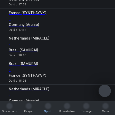
Dziś o 17:38
France (SYNTHAYVY)
-
Germany (Archie)
Dziś o 17:54
Netherlands (MIRACLE)
-
Brazil (SAMURAI)
Dziś o 18:10
Brazil (SAMURAI)
-
France (SYNTHAYVY)
Dziś o 18:26
Netherlands (MIRACLE)
-
Germany (Archie)
Dziś o 18:42
Gospodarze
Kasyno
Sport
K. zakładów
Turnieje
Menu
France (SYNTHAYVY)
Gospodarze
Kasyno
Sport
K. zakładów
Turnieje
Menu