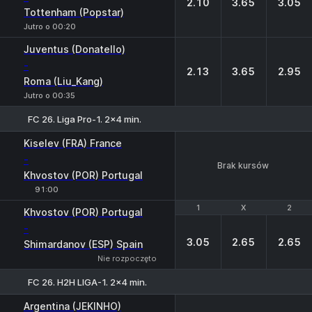
2.10
3.65
3.05
Tottenham (Popstar)
Jutro o 00:20
Juventus (Donatello)
-
2.13
3.65
2.95
Roma (Liu_Kang)
Jutro o 00:35
FC 26. Liga Pro-1. 2x4 min.
Kiselev (FRA) France
-
Brak kursów
Khvostov (POR) Portugal
91:00
1
1
X
X
2
2
Khvostov (POR) Portugal
-
3.05
2.65
2.65
Shimardanov (ESP) Spain
Nie rozpoczęto
FC 26. H2H LIGA-1. 2x4 min.
Argentina (JEKINHO)