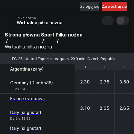
Zaloguj się
Zarejestruj się
Piłka nożna
Wirtualna piłka nożna
Strona główna
Sport
Piłka nożna
Wirtualna piłka nożna
FC 26. United Esports Leagues. 2X3 min. Czech Republic
1
1
X
X
2
2
Argentina (zahy)
-
2.30
2.75
3.50
Germany (Djimbo88)
24:00
France (stepava)
-
3.10
2.65
2.65
Italy (siignstar)
Dziś o 13:52
Italy (siignstar)