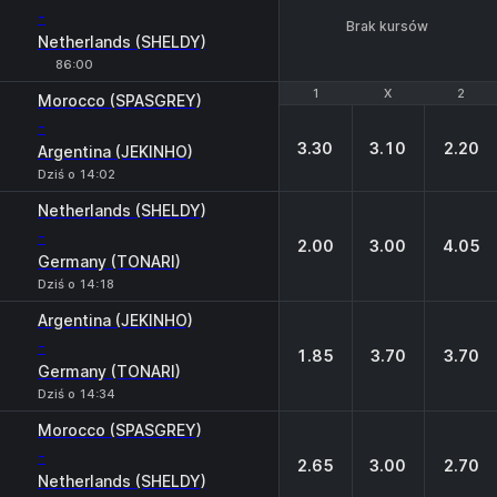
-
Brak kursów
Netherlands (SHELDY)
86:00
1
1
X
X
2
2
Morocco (SPASGREY)
-
3.30
3.10
2.20
Argentina (JEKINHO)
Dziś o 14:02
Netherlands (SHELDY)
-
2.00
3.00
4.05
Germany (TONARI)
Dziś o 14:18
Argentina (JEKINHO)
-
1.85
3.70
3.70
Germany (TONARI)
Dziś o 14:34
Morocco (SPASGREY)
-
2.65
3.00
2.70
Netherlands (SHELDY)