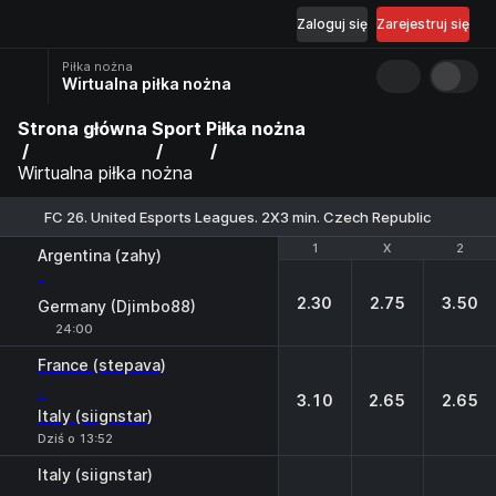
Zaloguj się
Zarejestruj się
Piłka nożna
Wirtualna piłka nożna
Strona główna
Sport
Piłka nożna
Wirtualna piłka nożna
FC 26. United Esports Leagues. 2X3 min. Czech Republic
1
1
X
X
2
2
Argentina (zahy)
-
2.30
2.75
3.50
Germany (Djimbo88)
24:00
France (stepava)
-
3.10
2.65
2.65
Italy (siignstar)
Dziś o 13:52
Italy (siignstar)