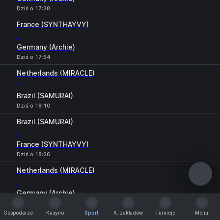
Dziś o 17:38
France (SYNTHAYVY)
-
Germany (Archie)
Dziś o 17:54
Netherlands (MIRACLE)
-
Brazil (SAMURAI)
Dziś o 18:10
Brazil (SAMURAI)
-
France (SYNTHAYVY)
Dziś o 18:26
Netherlands (MIRACLE)
-
Germany (Archie)
Dziś o 18:42
Gospodarze
Kasyno
Sport
K. zakładów
Turnieje
Menu
France (SYNTHAYVY)
Gospodarze
Kasyno
Sport
K. zakładów
Turnieje
Menu