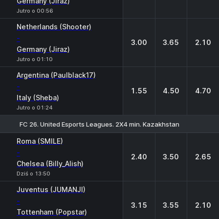
Germany (Jiraz)
Jutro o 00:56
Netherlands (Shooter)
-
3.00
3.65
2.10
Germany (Jiraz)
Jutro o 01:10
Argentina (Paulblack17)
-
1.55
4.50
4.70
Italy (Sheba)
Jutro o 01:24
FC 26. United Esports Leagues. 2X4 min. Kazakhstan
1
X
2
Roma (SMILE)
-
2.40
3.50
2.65
Chelsea (Billy_Alish)
Dziś o 13:50
Juventus (JUMANJI)
-
3.15
3.55
2.10
Tottenham (Popstar)