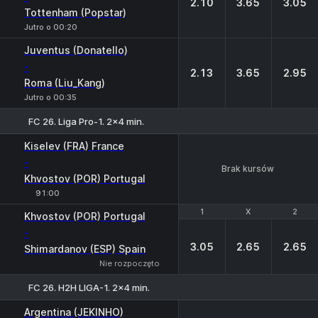
2.10
3.65
3.05
Tottenham (Popstar)
Jutro o 00:20
Juventus (Donatello)
-
2.13
3.65
2.95
Roma (Liu_Kang)
Jutro o 00:35
FC 26. Liga Pro-1. 2x4 min.
Kiselev (FRA) France
-
Brak kursów
Khvostov (POR) Portugal
91:00
1
1
X
X
2
2
Khvostov (POR) Portugal
-
3.05
2.65
2.65
Shimardanov (ESP) Spain
Nie rozpoczęto
FC 26. H2H LIGA-1. 2x4 min.
Argentina (JEKINHO)