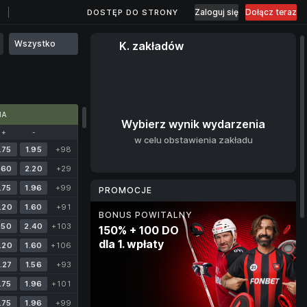
Zaloguj się
Dołącz teraz
DOSTĘP DO STRONY
Wszystko
K. zakładów
MA
Wybierz wynik wydarzenia
+
-
w celu obstawienia zakładu
.75
1.95
+98
.60
2.20
+29
.75
1.96
+99
PROMOCJE
.20
1.60
+91
BONUS POWITALNY
BONUS KRYPTOWALUTOWY
.50
2.40
+103
150% + 100 DO
10% dla każdej wpłaty
dla 1. wpłaty
w kryptowalucie
.20
1.60
+106
.27
1.56
+93
.75
1.96
+101
.75
1.96
+99