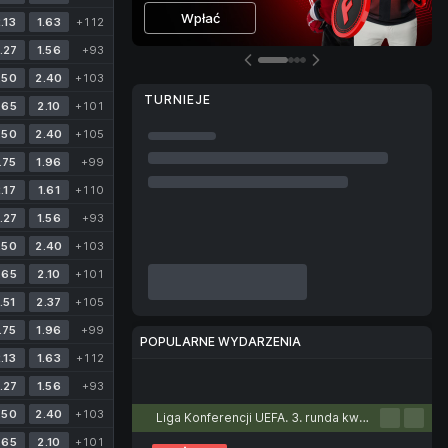
Więcej informacji
Wpłać
.13
1.63
+112
.27
1.56
+93
.50
2.40
+103
TURNIEJE
.65
2.10
+101
.50
2.40
+105
.75
1.96
+99
.17
1.61
+110
.27
1.56
+93
.50
2.40
+103
.65
2.10
+101
.51
2.37
+105
.75
1.96
+99
POPULARNE WYDARZENIA
.13
1.63
+112
Piłka nożna
Tenis
Koszykówka
Piłka ręczna
Siatkówka
.27
1.56
+93
.50
2.40
+103
Liga Konferencji UEFA. 3. runda kwalifikacyjna. Pierwsze mecze
.65
2.10
+101