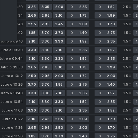
Jutro o 08:20
3.35
3.35
2.08
0
2.35
0
1.52
2.5
2
Jutro o 08:34
2.65
2.65
3.10
0
1.73
0
1.99
1.5
2
Jutro o 08:48
2.95
2.95
2.45
0
2.03
0
1.70
1.5
1
Jutro o 09:02
1.85
3.70
3.70
0
1.40
0
2.75
1.5
1
Jutro o 09:16
2.10
3.30
3.30
0
1.52
0
2.35
1.5
1
Jutro o 09:30
3.30
3.30
2.10
0
2.35
0
1.52
1.5
1
Jutro o 09:44
2.10
3.30
3.30
0
1.52
0
2.35
2.5
2
Jutro o 09:58
2.65
2.65
3.10
0
1.73
0
1.99
1.5
2
Jutro o 10:12
2.50
2.95
2.90
0
1.72
0
2.00
1.5
1
Jutro o 10:26
3.70
3.70
1.85
0
2.75
0
1.40
1.5
1
Jutro o 10:40
3.30
3.30
2.10
0
2.35
0
1.52
1.5
1
ic
Jutro o 10:54
2.10
3.30
3.30
0
1.52
0
2.35
1.5
1
Jutro o 11:08
3.30
3.30
2.10
0
2.35
0
1.52
2.5
2
Jutro o 11:22
3.10
2.65
2.65
0
2.03
0
1.70
1.5
2
Jutro o 11:36
2.95
2.95
2.50
0
2.03
0
1.70
1.5
1
Jutro o 11:50
1.85
3.70
3.70
0
1.40
0
2.75
1.5
1