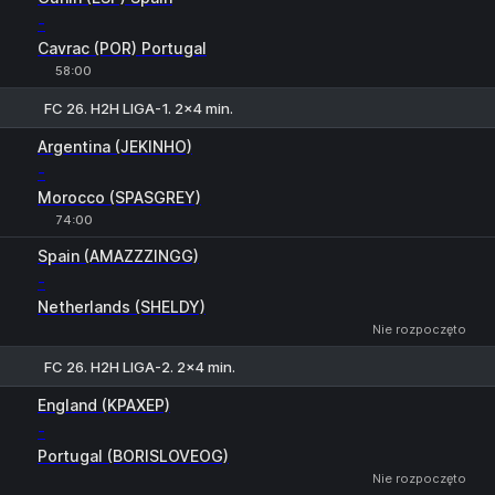
-
Cavrac (POR) Portugal
58:00
FC 26. H2H LIGA-1. 2x4 min.
1
X2
Argentina (JEKINHO)
-
Morocco (SPASGREY)
74:00
1
X
2
Spain (AMAZZZINGG)
-
Netherlands (SHELDY)
Nie rozpoczęto
FC 26. H2H LIGA-2. 2x4 min.
1
X
2
England (KPAXEP)
-
Portugal (BORISLOVEOG)
Nie rozpoczęto