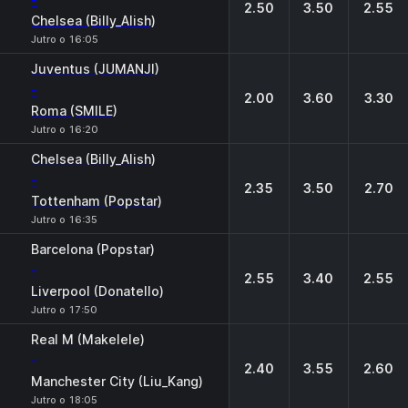
-
2.50
3.50
2.55
Chelsea (Billy_Alish)
Jutro o 16:05
Juventus (JUMANJI)
-
2.00
3.60
3.30
Roma (SMILE)
Jutro o 16:20
Chelsea (Billy_Alish)
-
2.35
3.50
2.70
Tottenham (Popstar)
Jutro o 16:35
Barcelona (Popstar)
-
2.55
3.40
2.55
Liverpool (Donatello)
Jutro o 17:50
Real M (Makelele)
-
2.40
3.55
2.60
Manchester City (Liu_Kang)
Jutro o 18:05