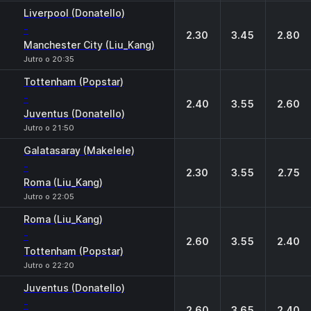
Liverpool (Donatello)
-
2.30
3.45
2.80
Manchester City (Liu_Kang)
Jutro o 20:35
Tottenham (Popstar)
-
2.40
3.55
2.60
Juventus (Donatello)
Jutro o 21:50
Galatasaray (Makelele)
-
2.30
3.55
2.75
Roma (Liu_Kang)
Jutro o 22:05
Roma (Liu_Kang)
-
2.60
3.55
2.40
Tottenham (Popstar)
Jutro o 22:20
Juventus (Donatello)
-
2.60
3.65
2.40