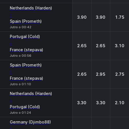
Netherlands (Harden)
-
3.90
3.90
1.75
Spain (Prometh)
Jutro o 00:42
Portugal (Cold)
-
2.65
2.65
3.10
France (stepava)
Jutro o 00:56
Spain (Prometh)
-
2.65
2.95
2.75
France (stepava)
Jutro o 01:10
Netherlands (Harden)
-
3.30
3.30
2.10
Portugal (Cold)
Jutro o 01:24
Germany (Djimbo88)
-