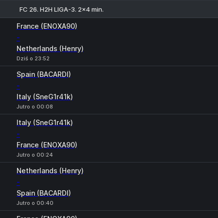
FC 26. H2H LIGA-3. 2x4 min.
1
X
2
France (ENOXA90)
-
Netherlands (Henry)
Dziś o 23:52
Spain (BACARDI)
-
Italy (SneG1r41k)
Jutro o 00:08
Italy (SneG1r41k)
-
France (ENOXA90)
Jutro o 00:24
Netherlands (Henry)
-
Spain (BACARDI)
Jutro o 00:40