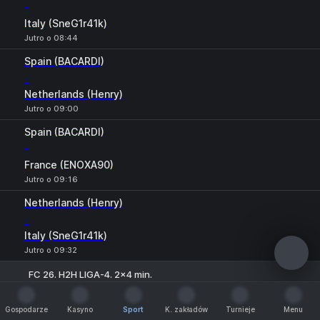
-
Italy (SneG1r41k)
Jutro o 08:44
Spain (BACARDI)
-
Netherlands (Henry)
Jutro o 09:00
Spain (BACARDI)
-
France (ENOXA90)
Jutro o 09:16
Netherlands (Henry)
-
Italy (SneG1r41k)
Jutro o 09:32
FC 26. H2H LIGA-4. 2x4 min.
1
X
2
Portugal (LLOYD1337)
Gospodarze
Kasyno
Sport
K. zakładów
Turnieje
Menu
-
Gospodarze
Kasyno
Sport
K. zakładów
Turnieje
Menu