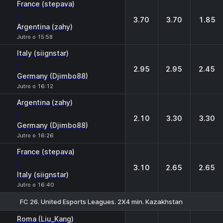
France (stepava)
-
3.70
3.70
1.85
Argentina (zahy)
Jutro o 15:58
Italy (siignstar)
-
2.95
2.95
2.45
Germany (Djimbo88)
Jutro o 16:12
Argentina (zahy)
-
2.10
3.30
3.30
Germany (Djimbo88)
Jutro o 16:26
France (stepava)
-
3.10
2.65
2.65
Italy (siignstar)
Jutro o 16:40
FC 26. United Esports Leagues. 2X4 min. Kazakhstan
1
X
2
Roma (Liu_Kang)