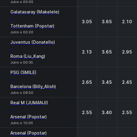
Jutro o 00:05
Galatasaray (Makelele)
-
3.05
3.65
2.10
Tottenham (Popstar)
Jutro o 00:20
Juventus (Donatello)
-
2.13
3.65
2.95
Roma (Liu_Kang)
Jutro o 00:35
PSG (SMILE)
-
2.65
3.45
2.45
Barcelona (Billy_Alish)
Jutro o 09:50
Real M (JUMANJI)
-
2.55
3.40
2.55
Arsenal (Popstar)
Jutro o 10:05
Arsenal (Popstar)