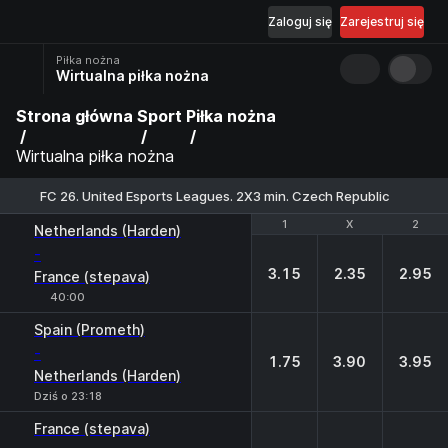
Zaloguj się
Zarejestruj się
Piłka nożna
Wirtualna piłka nożna
Strona główna
Sport
Piłka nożna
Wirtualna piłka nożna
FC 26. United Esports Leagues. 2X3 min. Czech Republic
1
1
X
X
2
2
Netherlands (Harden)
-
3.15
2.35
2.95
France (stepava)
40:00
Spain (Prometh)
-
1.75
3.90
3.95
Netherlands (Harden)
Dziś o 23:18
France (stepava)